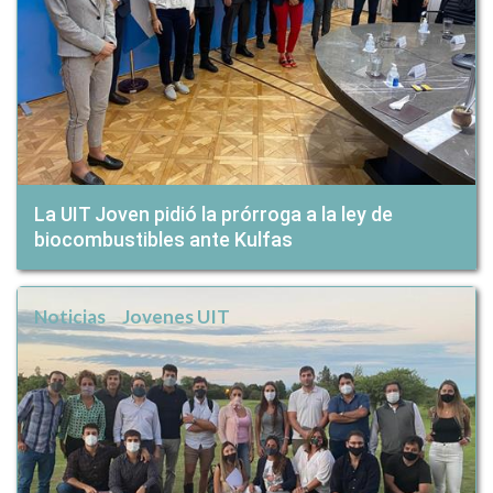
La UIT Joven pidió la prórroga a la ley de
biocombustibles ante Kulfas
Noticias
Jovenes UIT