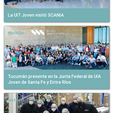
La UIT Joven visitó SCANIA
Noticias
Tucumán presente en la Junta Federal de UIA
Joven de Santa Fe y Entre Ríos
Noticias
Jovenes UIT