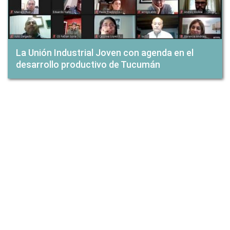
La Unión Industrial Joven con agenda en el
desarrollo productivo de Tucumán
Noticias
La UIT Joven participó de un Zoom con Alberto