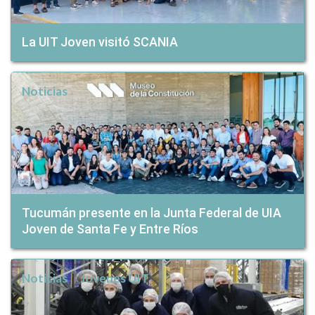
La UIT Joven visitó SCANIA
Noticias
Tucumán presente en la Junta Federal de UIA
Joven de Santa Fe y Entre Ríos
Noticias
Jovenes UIT