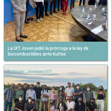
La UIT Joven pidió la prórroga a la ley de
biocombustibles ante Kulfas
Noticias
Jovenes UIT