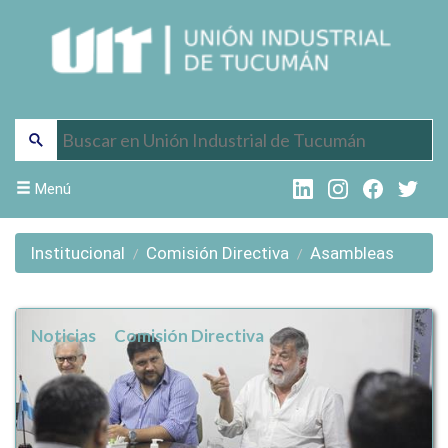
Menú
Institucional
Comisión Directiva
Asambleas
Noticias
Comisión Directiva