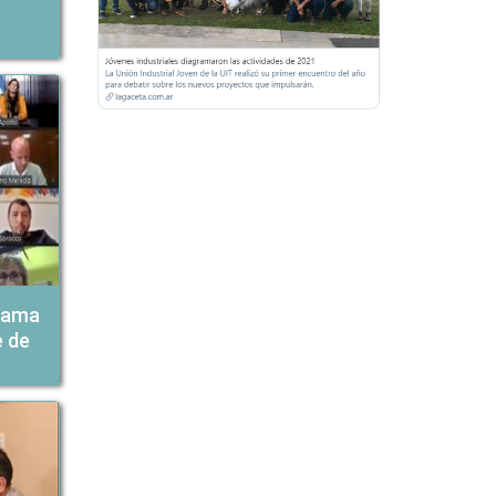
grama
e de