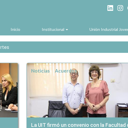
Inicio
Institucional
Unión Industrial Jov
rtes
Noticias
Acuerdos
La UIT firmó un convenio con la Facultad 