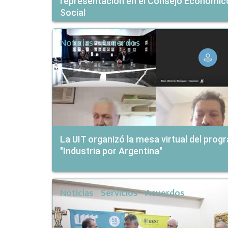
representación en el Consejo Económic
Social
Noticias
Acuerdos
La UIT organizó la mesa virtual del prog
"Industria por Argentina"
Noticias
Servicios
Acuerdos