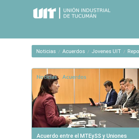
Noticias
Acuerdos
Jovenes UIT
Repo
Noticias
Acuerdos
Acuerdo entre el MTEySS y Uniones