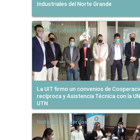
Industriales del Norte Grande
Noticias
Acuerdos
La UIT firmo un convenios de Cooperaci
recíproca y Asistencia Técnica con la UN
UTN
Noticias
Acuerdos