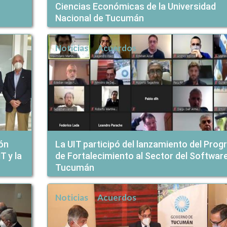
Ciencias Económicas de la Universidad
Nacional de Tucumán
Noticias
Acuerdos
ón
La UIT participó del lanzamiento del Pro
T y la
de Fortalecimiento al Sector del Softwar
Tucumán
Noticias
Acuerdos