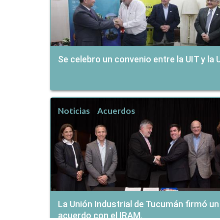
Se celebro un convenio entre la UIT y la
Noticias
Acuerdos
La Unión Industrial de Tucumán firmó un
acuerdo con el IRAM.