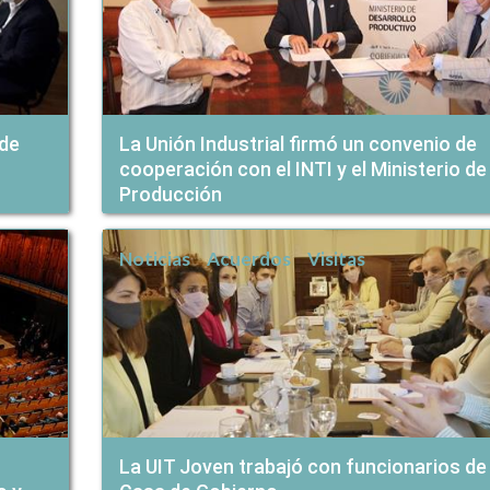
 de
La Unión Industrial firmó un convenio de
cooperación con el INTI y el Ministerio de 
Producción
Noticias
Acuerdos
Visitas
La UIT Joven trabajó con funcionarios de